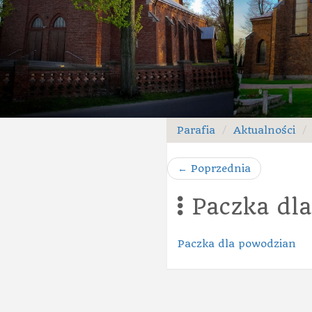
Parafia
Aktualności
←
Poprzednia
Paczka dla
Paczka dla powodzian