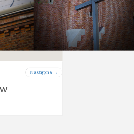
Następna
→
ów