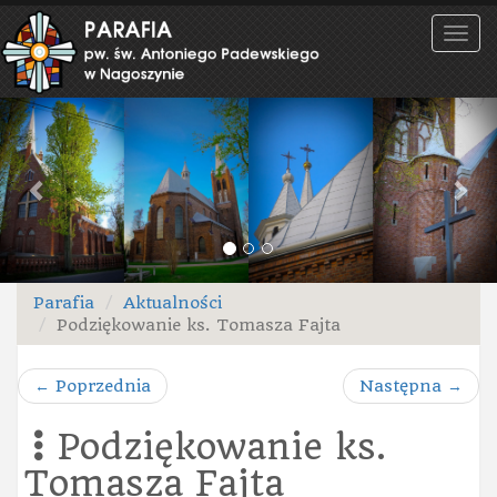
Men
Previous
Ne
Parafia
Aktualności
Podziękowanie ks. Tomasza Fajta
←
Poprzednia
Następna
→
Podziękowanie ks.
Tomasza Fajta